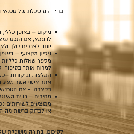
בחירה מושכלת של טכנאי ד
מיקום – באופן כללי, 
לדוגמא, אם הנכס נמצ
יותר לצרכים שלך ולא 
ניסיון מקצועי – באופ
מספר שאלות כלליות אש
למרוח אותך בסיפורי 
המלצות וביקורות –כל
אתר אישי אשר מציג ה
בקצרה - אם הטכנאי ל
מחירים – רשת האינטר
או לבדוק ברשת מה ה
לסיכום, בחירה מושכלת של 