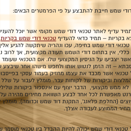
ודי שמש חייבת להתבצע על פי הפרמטרים הבאים:
תמיד עדיף לאתר טכנאי דודי שמש מקומי אשר יוכל להעניק
א בקריות – תמיד כדאי להעדיף
טכנאי דודי שמש בקריות
א
טכנאי דודי שמש בחיפה, עכו ונהריה שיתקשה להגיע אליך
ן כללי, אין בתחום דודי השמש תעודה מקצועית, אך לרוב נ
ר יצביעו על הניסיון המקצועי שלו. אם הטכנאי שעומד ל
סבתא – זה הזמן לנטוש אותו ולחפש מישהו אחר שיבצע 
 טכנאי אשר מכבד את עצמו מחזיק בעמוד עסקי בפייסבוק,
מלצות וביקורות של לקוחות עבר. מומלץ לעבור על שלל 
א ממש מקצועי, הדבר יצוף עם אינספור ביקורות שליליו
נט מאפשרת לכל אחד לבצע השוואת מחירים מהירה על י
מחיר הממוצע לעבודה אצלך.
טכנאי דודי שמש יכולה להיות ההבדל בין טכנאי מוסמך 