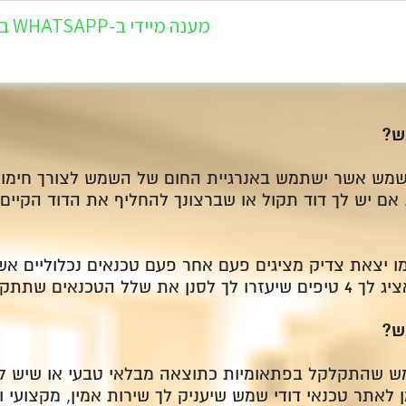
מענה מיידי ב-WHATSAPP במספר 054-5405-944
ש?
ד שמש אשר ישתמש באנרגיית החום של השמש לצורך חימום
אם יש לך דוד תקול או שברצונך להחליף את הדוד הקיים
 כמו יצאת צדיק מציגים פעם אחר פעם טכנאים נכלוליים א
ים שתתקל בהם בדרך.
ש?
ש שהתקלקל בפתאומיות כתוצאה מבלאי טבעי או שיש לך
לאתר טכנאי דודי שמש שיעניק לך שירות אמין, מקצועי וא