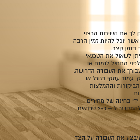
 לך את השירות הרצוי.
שר יוכל להיות זמין הרבה
 בזמן קצר.
יתן לשאול את הטכנאי
פני מתחיל לגמגם או
עבורך את העבודה הדרושה.
 עמוד עסקי בגוגל או
הביקורות וההמלצות
ת.
די בחינה של מחירים
ממוצעים לשירותים נפוצים (החלפת פלאנג', התקנת דוד שמש וכדומה). מומלץ להתקשר ל – 2-3 טכנאים
שיבצע את העבודה על הצד