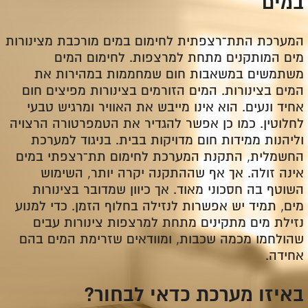
במים
המערכת התת־רצפתית לחימום במים מורכבת מצינורות
מים המותקנים מתחת למרצפות. לחימום המים
משתמשים במשאבות חום שמחממות במהירות את
המים בצינורות. המים הזורמים בצינורות מפיצים חום
אחיד ונעים. הוא אינו מייבש את האוויר ומרגיש טבעי
לחלוטין. כמו כן אפשר להגדיר את הטמפרטורה הרצויה
וליהנות ממידות חום מדויקות בבית. בניגוד למערכת
החשמלית, התקנת המערכת לחימום תת־רצפתי במים
אינה זולה. אך אף שההתקנה יקרה יותר, השימוש
השוטף בה חסכוני מאוד. אך כיוון שמדובר בצינורות
מים, תמיד יש אפשרות לנזילה בחלוף הזמן. כדי למנוע
נזילת מים מתקינים מתחת למרצפות צינורות עבים
שהולחמו מכמה שכבות, ומוודאים שזרימת המים בהם
אחידה.
באיזו מערכת כדאי לבחור?