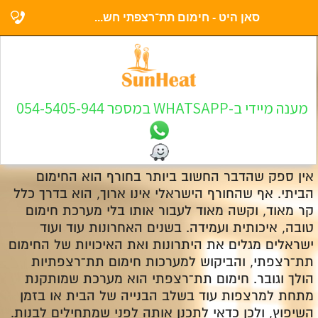
סאן היט - חימום תת־רצפתי חש...
מענה מיידי ב-WHATSAPP במספר 054-5405-944
אין ספק שהדבר החשוב ביותר בחורף הוא החימום
הביתי. אף שהחורף הישראלי אינו ארוך, הוא בדרך כלל
קר מאוד, וקשה מאוד לעבור אותו בלי מערכת חימום
טובה, איכותית ועמידה. בשנים האחרונות עוד ועוד
ישראלים מגלים את היתרונות ואת האיכויות של החימום
תת־רצפתי, והביקוש למערכות חימום תת־רצפתיות
הולך וגובר. חימום תת־רצפתי הוא מערכת שמותקנת
מתחת למרצפות עוד בשלב הבנייה של הבית או בזמן
השיפוץ, ולכן כדאי לתכנן אותה לפני שמתחילים לבנות.