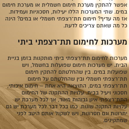
אפשר להתקין מערכת חימום חשמלית או מערכת חימום
במים. שתי המערכות הללו יעילות, חסכוניות ועמידות.
אז מה עדיף? חימום תת־רצפתי חשמלי או במים? הינה
כל מה שאתם צריכים לדעת.
מערכות לחימום תת־רצפתי ביתי
מערכות לחימום תת־רצפתי ביתי מותקנות בזמן בניית
הבית. יש מערכות חימום שפועלות בחשמל, ויש
שפועלות במים. בין שהחלטתם להתקין חימום
תת־רצפתי חשמלי ובין שהחלטתם על חימום
תת־רצפתי במים, התוצאה היא אחת – חימום איכותי,
חסכוני ויעיל בבית. עלויות ההתקנה של החימום
התת־רצפתי אינן גבוהות מאוד, אך לכל מערכת יש
עלויות התקנה שונות. כמו בכל דבר לכל מערכת יש גם
יתרונות וגם חסרונות, ויש לשקול אותם היטב לפני
שמתקינים.