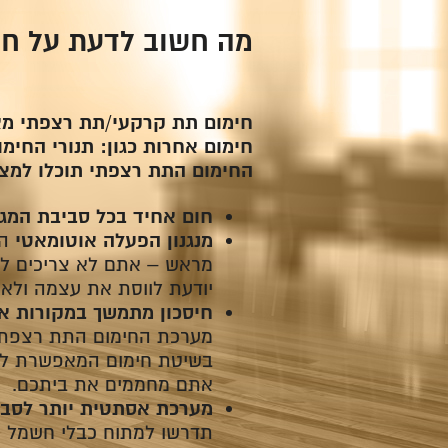
מה חשוב לדעת על חי
חימום תת קרקעי/תת רצפתי מאפ
חימום אחרות כגון: תנורי החימ
החימום התת רצפתי תוכלו למצו
חום אחיד בכל סביבת המגו
מנגנון הפעלה אוטומאטי
הי
מראש – אתם לא צריכים לדא
יודעת לווסת את עצמה ולא 
חיסכון מתמשך במקורות אנ
מערכת החימום התת רצפתי 
בשיטת חימום המאפשרת לכ
אתם מחממים את ביתכם.
מערכת אסתטית יותר לסבי
תדרשו למתוח כבלי חשמל או