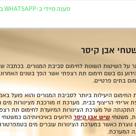
מענה מיידי ב-WHATSAPP במספר 054-5405-944
טחי אבן קיסר
ר על השיטות השונות לחימום סביבת המגורים. בכתבה של
הידוע גם בשם חימום תת רצפתי אשר הפך בשנים האחרונ
ום בתים פרטיים.
ת החימום היעילות ביותר לסביבת המגורים והוא פועל בא
ריחי הריצוף בבית. מערכת זו מורכבת מצינורות מים 
התקנתה של מערכת הצינורות המיועדת לחימום תת רצפת
ות, משטחי
שיש אבן קיסר
הידועים באיכויותיהם כמשטחי ר
ם נוצרת כאשר במערכת הצינורות עוברים מים בטמפרטור
ה המערכת.