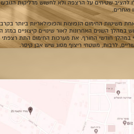
לו להציב שטיחים על הרצפה ולא לחשוש מדליקות הנובעו
 ואחרים.
אחת משיטות החימום הנפוצות והפופולאריות ביותר בקרב
 במהלך השנים האחרונות לאור שינויים קיצוניים במזג הא
י במהלך חודשי החורף. את מערכות החימום התת רצפתי ני
ים, לרבות, משטחי ריצוף מסוג שיש אבן קיסר.