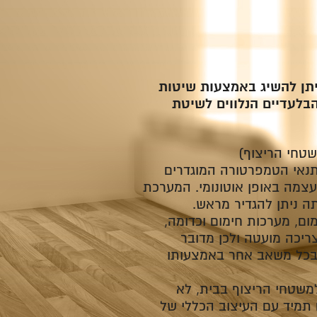
יתן להשיג באמצעות שיטות
הבלעדיים הנלווים לשיטת
טחי הריצוף)
נאי הטמפרטורה המוגדרים
צמה באופן אוטונומי. המערכת
ה ניתן להגדיר מראש.
מום, מערכות חימום וכדומה,
יכה מועטה ולכן מדובר
בכל משאב אחר באמצעותו
משטחי הריצוף בבית, לא
 תמיד עם העיצוב הכללי של