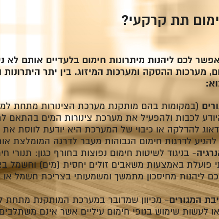
מום תת קרקעי?
שר לכם ליהנות מיתרונות חימום בלעדיים אותם לא נ
ום, מערכות ההסקה ומערכות המיזוג. בין יתר היתרונות 
א:
רים
(במקומות בהם מותקנת מערכת הצינורות מתחת למש
ודע לכבות ולהפעיל את מערכת צינורות המים בהתאם לת
וג להדלקה או כיבוי של המערכת היא יודעת לווסת את ע
להגיע לדרגות חימום הגבוהות מעבר לדרגה המומלצת אות
רגיה
- בניגוד לשיטות חימום נפוצות בחורף כגון: תנורי חי
פועלת באמצעות משאבים זולים יחסית (מים) וחשמל בצר
ם ליהנות מחיסכון מתמשך ומשמעותי בצריכת חשמל או 
בת המגורים
- מכיוון שמדובר במערכת המותקנת מתחת ל
 לעשות שימוש בגופי חימום עיליים אשר אינם משתלבים