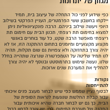
מגוון של יתרונות
כפי שידוע לפני כול התחלה של עיצוב בית, תמיד
יילקחו בחשבון ששי הפרמטרים, העניין הפרקטי בשילוב
היופי ויעשה שילוב ביניהם. הרבה פונקציונאליות ניתן
למצוא בחימום תת רצפתי, תכנון הבית עם חימום תת
ריצפתי מאפשר הרבה שקט, כל עוד בוחרים באנשי
מקצוע מקצועיים ומיומנים בתחום ההתקנה הזו, אז לא
יהיה צורך בתחזוקה ולא צפויות גם שום תקלות, תהיה
לנו תמיד שליטה על הטמפרטורה שנרצה שתהייה בחלל
שלנו, נעשה שימוש בתרמוסטט ובנוסף לא יהיה צורך
להחליף את המערכת שנים ארוכות.
נקודות
להתייחסות
לבסוף נציין שממש כפי שיש לבחור מעצב פנים איכותי
עבור קבלת החלטות שנוגעות לנראות הסופית של
הבית, כך גם יש לבחור חברה שהיא איכותית עבור
התקנה של מערכת החימום. לכן, יש צורך לבחון בכול