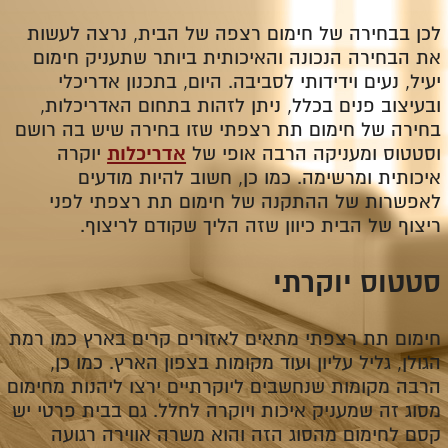
לכן בבחירה של חימום רצפה של הבית, נרצה לעשות
את הבחירה הנכונה והאיכותית ביותר שתעניק חימום
יעיל, נעים וידידותי לסביבה. היום, בתכנון אדריכלי
ובעיצוב פנים בכלל, ניתן לזהות בתחום האדריכלות,
בחירה של חימום תת רצפתי שזו בחירה שיש בה רושם
וסטטוס ומעניקה הרבה אופי של
אדריכלות
יוקרה
איכותית ומרשימה. כמו כן, חשוב להיות מודעים
לאפשרות של ההתקנה של חימום תת רצפתי לפני
ריצוף של הבית כיוון שזה הליך שקודם לריצוף.
סטטוס יוקרתי
חימום תת רצפתי מתאים לאזורים קרים בארץ כמו רמת
הגולן, גליל עליון ועוד מקומות בצפון הארץ. כמו כן,
הרבה מקומות שנחשבים ליוקרתיים ירצו ליהנות מחימום
מסוג זה שמעניק איכות ויוקרה לחלל. גם בבית פרטי יש
קסם לחימום מהסוג הזה והוא משרה אווירה רגועה