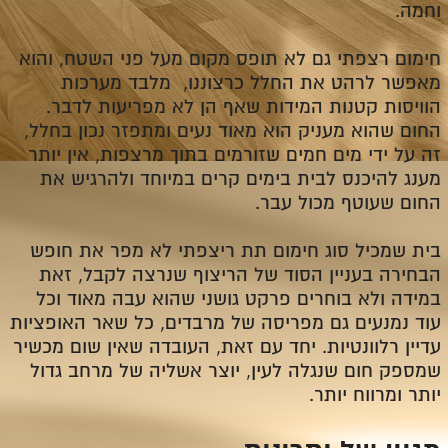
וחמה.
חימום רצפתי גם לא תופס מקום מעל פני השטח, והוא
מאפשר לרהט את החלל כרצוננו, מלבד מערכות
הוויסות קטנות המידות שאף הן לא מפריעות לדבר.
החום שהוא מעניק הוא מאוד נעים ומתפזר נכון בחלל,
זה על ידי מים חמים שזורמים בתוך מרצפות, אין יותר
מענג להיכנס לבית בימים קרים במיוחד ולהרגיש את
החום שעוטף מכול עבר.
בית שמכיל סוג חימום תת ריצפתי לא מפר את חופש
הבחירה בעניין הסוד של הריצוף שנרצה לקבל, זאת
במידה ולא בוחרים פרקט גושני שהוא עבה מאוד וכל
עוד נמנעים גם מפריסה של מרבדים, כל שאר האופציות
עדיין רלוונטיות. יחד עם זאת, העובדה שאין שום מכשיר
שמספק חום שנגלה לעין, יוצר אשליה של מרחב גדול
יותר ומרווח יותר.