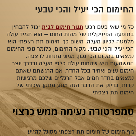
החימום הכי יעיל והכי טבעי
כל מי שאי פעם רכש
תנור חימום לבית
יכול להבחין
בתופעה הפיזיקלית של מהות החום – הוא תמיד עולה
מלמטה לכיוון מעלה. משום כך, חימום תת רצפתי הוא
הכי יעיל והכי טבעי. מקור החימום, כלומר גופי החימום
נמצאים במקום הכי נכון, ממש מתחת לרצפה.
המשמעות היא שהחום עולה כלפי מעלה ובדרך יוצר
חימום נעים ואחיד בכל החדר. אם הרגשתם שאתם
נמצאים בחדר חמים אבל הרגליים שלכם מרגישות
קרות, בדיוק את הדבר הזה מונע מתקן איכותי של
חימום תת רצפתי.
טמפרטורה נעימה ממש כרצוי
גוף חימום של חימום תת רצפתי מסוגל להגיע