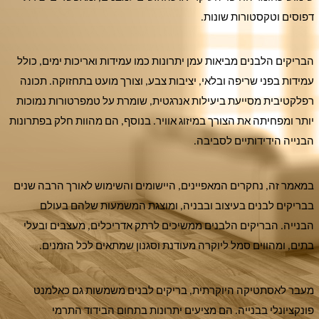
דפוסים וטקסטורות שונות.
הבריקים הלבנים מביאות עמן יתרונות כמו עמידות ואריכות ימים, כולל
עמידות בפני שריפה ובלאי, יציבות צבע, וצורך מועט בתחזוקה. תכונה
רפלקטיבית מסייעת ביעילות אנרגטית, שומרת על טמפרטורות נמוכות
יותר ומפחיתה את הצורך במיזוג אוויר. בנוסף, הם מהוות חלק בפתרונות
הבנייה הידידותיים לסביבה.
במאמר זה, נחקרים המאפיינים, היישומים והשימוש לאורך הרבה שנים
בבריקים לבנים בעיצוב ובבניה, ומוצגת המשמעות שלהם בעולם
הבנייה. הבריקים הלבנים ממשיכים לרתק אדריכלים, מעצבים ובעלי
בתים, ומהווים סמל ליוקרה מעודנת וסגנון שמתאים לכל הזמנים.
מעבר לאסתטיקה היוקרתית, בריקים לבנים משמשות גם כאלמנט
פונקציונלי בבנייה. הם מציעים יתרונות בתחום הבידוד התרמי