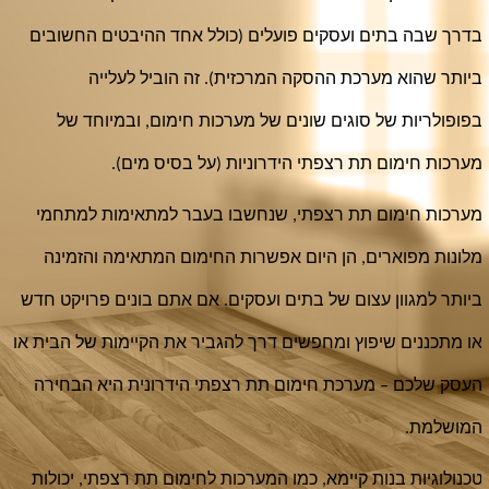
בדרך שבה בתים ועסקים פועלים (כולל אחד ההיבטים החשובים
ביותר שהוא מערכת ההסקה המרכזית). זה הוביל לעלייה
בפופולריות של סוגים שונים של מערכות חימום, ובמיוחד של
מערכות חימום תת רצפתי הידרוניות (על בסיס מים).
מערכות חימום תת רצפתי, שנחשבו בעבר למתאימות למתחמי
מלונות מפוארים, הן היום אפשרות החימום המתאימה והזמינה
ביותר למגוון עצום של בתים ועסקים. אם אתם בונים פרויקט חדש
או מתכננים שיפוץ ומחפשים דרך להגביר את הקיימות של הבית או
העסק שלכם – מערכת חימום תת רצפתי הידרונית היא הבחירה
המושלמת.
טכנולוגיות בנות קיימא, כמו המערכות לחימום תת רצפתי, יכולות