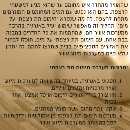
שהאוויר מהחדר אינו מחומם עד שהוא מגיע למשטחי
הרצפה, בהם הוא נפגש עם המים המחוממים המוזרמים
מתחת לרצפה. זה מה שנקרא "חימום תת רצפתי על
מים". תהליך זה מאפשר שימוש יעיל באנרגיה בהרבה
ממערכות אוויר חם, שמחממות את כל החדרים במבנה
בבת אחת. עם חימום תת רצפתי על מים, תוכלו לבחור
את האזורים הספציפיים בבית שתרצו לחמם. זה יתרון
שלא קיים במערכות מיזוג אוויר.
יתרונות מערכת חימום תת רצפתי
חסכוני באנרגיה, במיוחד בהשוואה למערכות מיזוג
אוויר מרכזיות ומזגנים עיליים.
אין צורך ברדיאטורים חימום או כל אמצעי אחר
בבית.
שקט יותר מחום אשר מופץ ממזגנים.
מערכות חימום תת רצפתי הן אקולוגיות וידידותיות
לסביבה יותר ממערכות מיזוג אוויר.