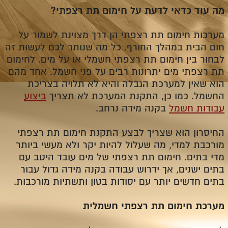
מה עוד כדאי לדעת על חימום תת רצפתי?
מערכות חימום תת רצפתי הן דרך מצוינת לשמור על
חום הבית במהלך החורף. כל מה שנותר לכם לעשות זה
לבחור בין חימום תת רצפתי חשמלי או על מים. לחימום
תת רצפתי מים יתרונות רבים על פני חשמל. אחד מהם
הוא שאין למערכת הגבלה והיא לא תלויה בצריכת
החשמל. כמו כן, התקנת המערכת לא תצריך
ביצוע
עבודות חשמל
בקנה מידה נרחב.
החיסרון הוא שצריך לבצע התקנת חימום תת רצפתי
מורכבת למדי, מה שעלול להיות יקר ולא מעשי ביותר
מדי בתים. חימום תת רצפתי של מים עובד היטב עם
בתים ישנים, אך ידרוש עבודה בקנה מידה גדול עבור
בתים חדשים יותר עם יסודות בטון ותשתיות מורכבות.
מערכת חימום תת רצפתי חשמלית