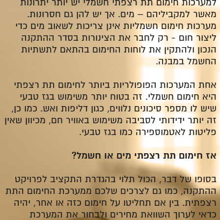
למערכות חימום תת רצפתי חשמלי יש יותר יתרונות
מאשר למקביליהם – מים. אך יש להן גם חסרונות.
מערכות חימום חשמליות אינן צריכות לשאוב מים כדי
ליצור חום - רק לחבר את הצינורות בסדר ההתקנה
הנכון ולהתקין את לוחות החימום בהתאם לתשתיות
החשמל במבנה.
אחת המערכות הפופולריות ביותר לחימום תת רצפתי
היא חימום חשמלי. זה בטוח יותר משימוש בגז טבעי
שיש לו מספר סיכונים נלווים, כגון דליפות ואש. כמו כן,
זה יותר ידידותי לסביבה משימוש באוויר חם, מכיוון שאין
פליטות לאטמוספירה כמו בגז טבעי.
אז חימום תת רצפתי מים או חשמל?
בסופו של דבר, הכול תלוי בהגדרת התקציב לפרויקט
ההתקנה, כמו גם לצרכים שלכם ממערכת החימום התת
רצפתית. בין אם תחליטו על חימום כזה או אחר, יהיה
כדאי לערוך השוואת מחירים ולבחור את המערכת