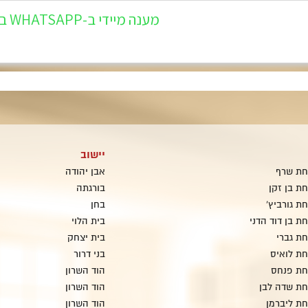
מענה מיידי ב-WHATSAPP במספר 054-5405-944
יישוב
חת שרף
אבן יהודה
ת בן זקן
בורגתה
ת גורביץ'
בחן
 בן דוד הדני
בית הלוי
ת גברי
בית יצחק
ת לואיס
בני דרור
חת פנחס
הוד השרון
ת שדה לבן
הוד השרון
ת ליברמן
הוד השרון