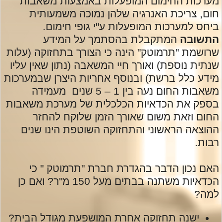
מערכות החימום המופעלות באמצעות משאבות
חום, צריכת האנרגיה שלהן נמוכה משמעותית
ביחס למערכות המופעלות ע"י גופי חימום.
התשובה
המתקבלת בהסתמך על המידע
שרושמת "תרמוטק" הינה כי הצורך בתחזוקה (עלות
שנתית נוספת) ואורך חיי המשאבה (נתון שאין עליו
מידע כלל ברשת) ובנוסף אחריות היצרן שבמערכות
משאבות החום נעה בין 1 – 5 שנים מעמידה
בספק את הכדאיות הכלכלית של מערכת משאבות
החום וזאת משום שאורך הזמן שלוקח להחזר
ההוצאה הראשוני והתחזוקה השוטפת הינו שנים
רבות.
האם נכון הדבר בהגדרת חברת "תרמוטק " כי
הכדאיות משתנה בבתים מעל 150 מ"ר? ואם כן
למה?
ישנה תחזוקה אחרת המושפעת מגודל הבית?