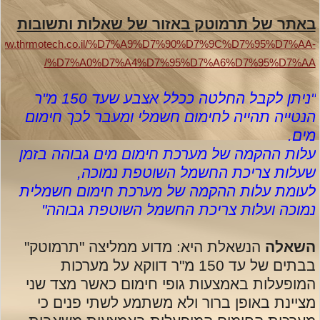
באתר של תרמוטק באזור של שאלות ותשובות
//www.thrmotech.co.il/%D7%A9%D7%90%D7%9C%D7%95%D7%AA-
/
%D7%A0%D7%A4%D7%95%D7%A6%D7%95%D7%AA
"ניתן לקבל החלטה ככלל אצבע שעד 150 מ"ר
הנטייה תהייה לחימום חשמלי ומעבר לכך חימום
מים
.
עלות ההקמה של מערכת חימום מים גבוהה בזמן
שעלות צריכת החשמל השוטפת נמוכה
,
לעומת עלות ההקמה של מערכת חימום חשמלית
נמוכה ועלות צריכת החשמל השוטפת גבוהה
"
השאלה
הנשאלת היא: מדוע ממליצה "תרמוטק"
בבתים של עד 150 מ"ר דווקא על מערכות
המופעלות באמצעות גופי חימום כאשר מצד שני
מציינת באופן ברור ולא משתמע לשתי פנים כי