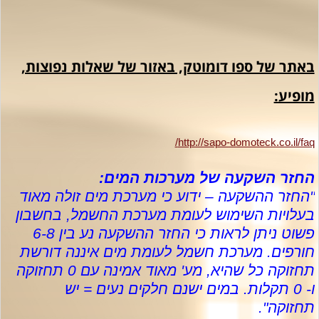
באתר של ספו דומוטק, באזור של שאלות נפוצות,
מופיע:
/
http://sapo-domoteck.co.il/faq
החזר השקעה של מערכות המים:
"החזר ההשקעה – ידוע כי מערכת מים זולה מאוד
בעלויות השימוש לעומת מערכת החשמל, בחשבון
פשוט ניתן לראות כי החזר ההשקעה נע בין 6-8
חורפים. מערכת חשמל לעומת מים איננה דורשת
תחזוקה כל שהיא, מע' מאוד אמינה עם 0 תחזוקה
ו- 0 תקלות. במים ישנם חלקים נעים = יש
תחזוקה
"
.