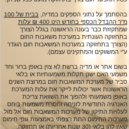
בהסתמך על נתוני הספקים במדיה,
בבית של 100
מ"ר ההבדל הכספי בחודש הינו 400 ₪ עלות
שמתקזזת כבר בעונה הראשונה בגלל הצורך
בתחזוקה העונתית במערכת משאבות החום
(הצורך בתחזוקה במערכות המשאבות חום הוגדר
ע"י המשווקים והמתקינים עצמם).
בשום אתר או מדיה ברשת לא צוין באופן ברור וחד
משמעי האם ישנן תקלות משמעותיות או בלאי
סביר של מערכת המשאבות חום במרוצת השנים
הראשונות אשר יכולות לייקר את עלות המערכת
באופן משמעותי ולהפוך את השוואת צריכת
האנרגיה החודשית לזניחה וחסרת משמעות ביחס
לעלויות התיקון של מערכות המשאבות חום אל מול
מערכות החימום התת רצפתי באמצעות גופי חימום
שאין להן בלאי (30 שנות אחריות) או תחזוקה.