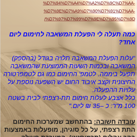
%D7%94%D7%A4%D7%A2%D7%9C%D7%AA-
%D7%9E%D7%A9%D7%90%D7%91%D7%AA-
/
%D7%97%D7%99%D7%9E%D7%95%D7%9D
כמה תעלה לי הפעלת המשאבה לחימום ליום
אחד
?
"עלות הפעלת המשאבה תלויה בגודל (בהספק)
המשאבה ובכמות השעות הממוצעת שהמשאבה
תפעל ביממה. לטמפ' החימום כמו גם לטמפרטורה
החיצונית וקצב איבוד החום יש השפעה נוספת על
עלויות ההפעלה
.
כלל אצבע לעלות חימום תת-רצפתי לבית בשטח
100 מ"ר: כ –35 ₪ ליום
".
עובדה חשובה:
בהתחשב שמערכות החימום
התת רצפתי, על כל סוגיהן, מופעלות באמצעות