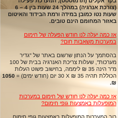
בקר אקלים (תרמוסטט), המערכת פעילה
(צורכת אנרגיה) במהלך 24 שעות בין 4 – 6
שעות נטו כמובן במידה ורמת הבידוד והאיטום
באזור המחומם הינם טובים.
אז כמה יעלה לנו חודש הפעלה של חימום
במערכות משאבות חום?
בהסתמך על הנתון שרשום באתר של "גדיר
מערכות", שעלות צריכת האנרגיה בבית של 100
מ"ר הינה 35 ₪ ליממה, בחישוב פשוט העלות
הכוללת תהיה 35 ₪
X
30 יום (חודש ימים) =
1050
₪.
אז כמה יעלה לנו חודש של חימום במערכות
המופעלות באמצעות גופי חימום?
רוב המערכות המופעלות באמצעות גופי חימום