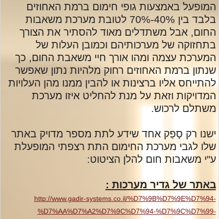
המופעל באמצעות גופי חימום ברמת האחוזים
בלבד בין 40%-70% לטובת מערכת משאבות
החום, אבל משתדלים מאוד להסתיר את הצורך
בתחזוקה של מערכותיהם וכמובן העלות של
המערכת עצמה ומהו אורך חיי משאבת החום, כך
שנתון ברמת האחוזים רחוק מלהיות נתון שאפשר
להתייחס אליו ברצינות או להבין ממנו מהן העלויות
המדויקות וזאת על מנת להחליט איזו מערכת
משתלם לרכוש.
ישנו רק סָפַק אחד שידע לתת מספר מדויק באתר
שלו לגבי מערכת החימום התת רצפתי המופעלת
ע"י משאבות חום להלן הציטוט:
באתר של גדיר מערכות :
http://www.gadir-systems.co.il/%D7%9B%D7%9E%D7%94-
%D7%AA%D7%A2%D7%9C%D7%94-%D7%9C%D7%99-