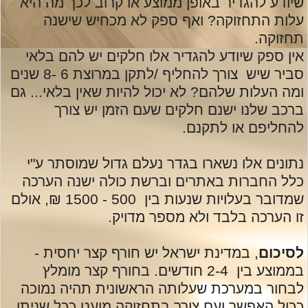
שיודע להגדיר באופן ממוצע או קרוב לכך מה היא
עלות התחזוקה? ואף ספק לא מכחיש שישנה
תחזוקה.
אין ספק שיודע להגדיר אלו חלקים יש להם בלאי
סביר שיש צורך להחליף /לתקן במרוצת 6 -8 שנים
ומה העלות שלהם? לא יכול להיות שאין בלאי... גם
ברכב שלנו ישנם חלקים שעם הזמן יש צורך
להחליפם או לתקנם.
נתונים אלו נשארו בגדר נעלם גדול שמוסתר ע"י
כלל החברות באתרים וברשת כולה ישנה הערכה
שמדובר בעלויות שנעות בין 500 - 1500 ₪, אולם
זו הערכה בלבד ולא מספר מדויק.
לסיכום
, במדינת ישראל יש חורף קצר יחסית -
בממוצע בין 2-4 חודשים. בחורף קצר מומלץ
לבחור במערכת שעלותה הראשונית תהיה נמוכה
ככול האפשר ועם צורך בתחזוקה מועט ככל שניתן.