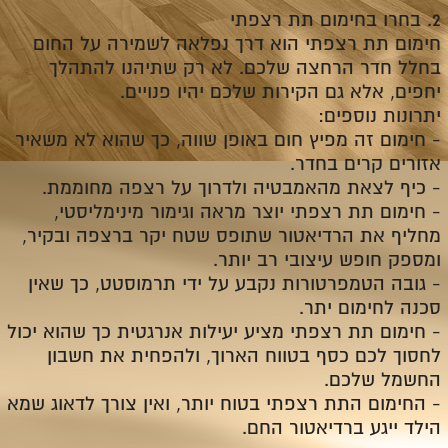
2.
בחרו בחימום תת רצפתי
חימום תת רצפתי הוא דרך נפלאה לשמירה על החום
בחלל חדר הרחצה שלכם. לא רק שתיהנו להתהלך
יחפים, אלא גם הקירות שלכם יהיו פנויים.
יתרונות נוספים:
-
חימום זה מפיץ חום באופן שווה, כך שהוא לא משאיר
אזורים קרים בחדר.
-
כיף לצאת מהאמבטיה ולדרוך על רצפה מחוממת.
-
חימום תת רצפתי יוצר מראה וגימור מינימליסטי,
מחליף את הרדיאטור שתופס שטח יקר ברצפה ובקיר,
ומספק חופש עיצובי רב יותר.
-
גובה הטמפרטורות נקבע על ידי תרמוסטט, כך שאין
סכנה לחימום יתר.
-
חימום תת רצפתי מציע יעילות אנרגטית כך שהוא יכול
לחסוך לכם כסף בטווח הארוך, ולהפחית את חשבון
החשמל שלכם.
-
החימום התת רצפתי בטוח יותר, ואין צורך לדאוג שמא
הילד ייגע ברדיאטור החם.