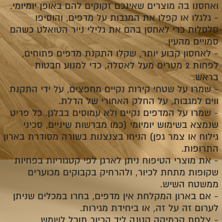
ואחסנו בה מוצרים שאינכם זקוקים להם באופן יומיומי.
-
גלגלו או קפלו את המגבות על מדפים, והוסיפו
סלסלות כדי לאחסן בהם את גלילי נייר הטואלט כשהם
סמויים מהעין.
-
לאחסון קבוע יותר, שקלו התקנת מדפים פתוחים,
לפחות 2 מטרים מעל לאסלה, כדי למנוע חבטות
בראש.
-
שמרו על שטחי קירות נקיים מחפצים, על ידי התקנת
ווים למגבות, על החלק האחורי של הדלת.
-
שמרו על המדפים נקיים ולא עמוסים בבלגן. כל פריט
שנמצא בשימוש יומיומי (כמו מברשות שיניים, סכיני
גילוח או צמר גפן) הניחו בצנצנות בשורה מסודרת בארון
התרופות.
-
את מוצרי הטיפוח ניתן לארגן לפי קטגוריות בפחיות
שקופות מתחת לכיור, ולהרחיק בקבוקים מכוערים
ממשטח השיש.
-
אם בארון המקלחת אין מדפים, בחרו במכלים שניתן
לערום זה על זה, או ביחידת מגירות.
-
צלחת קרמיקה קטנה ליד הכיור תוכל לשמש