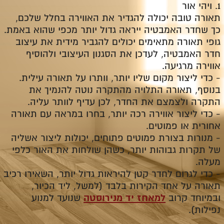
1.
ויהי אור
תאורה טובה יכולה להגדיר את האווירה בחלל שלכם,
כך שחדר האמבטיה ייראה גדול יותר מכפי שהוא באמת.
גופי תאורה מתאימים יכולים להגביר מידית את עיצוב
חדר האמבטיה, לעדכן את הסגנון העיצובי ולהוסיף
אווירה מרגיעה.
-
כדי ליצור מקום שליו יותר, וותרו על תאורה עילית.
בנוסף, תאורה התלויה מהתקרה נוטה להנמיך את
התקרה ולצמצם את החדר, לכן עדיף לוותר עליה.
-
כדי ליצור אווירה רכה יותר, בחרו במראה עם תאורה
אחורית או פמוטים.
-
מנורות בצורת פמוטים פתוחים, יכולות ליצור אשליה
של תקרות גבוהות יותר, כשהן שולחות את האור כלפי
מעלה.
-
כדי לגרום לחדר קטן להיראות גדול יותר, השאירו רכיב
תאורה על אחד הקירות בלבד (למשל, ליד הכיור,
ובמיוחד קרוב
למאחז יד מנירוסטה
שנועד למנוע
נפילות).