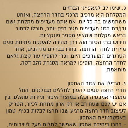
3.
שימו לב למאפייני הברזים
המקלחת היא מרכיב מרכזי בחדר הרחצה, ואנחנו
משתמשים בה כל יום. אם אתם מעדיפים מקלחת גשם
ובן/בת הזוג מעדיפים מטר חזק יותר, תוכלו לבחור
בראש מקלחת שמציע מספר פונקציות.
חידוש ברז הכיור הוא דרך מהירה להענקת מתיחת פנים
מיידית לחדר הרחצה. בחרו בברזים מוזהבים, אחד
הטרנדים המועדפים היום, וכדי להוסיף עוד קצת גלאם
לחדר הרחצה, הוסיפו למראה מסגרת זהב דקה,
מותאמת.
4.
הגדילו את אזור האחסון
חדרי רחצה נוטים להפוך לחללים מבולגנים, החל
ממוצרי אמבטיה וכלה במוצרי איפור וניירות טואלט. בין
אם יש לכם שטח רב או רק ארון מתחת לכיור, הטריק
לעיצוב חדר רחצה מרגיע שבו תרצו לבלות בכיף, טמון
באסטרטגיית האחסון.
-
בחרו ביחידת אחסון שאפשר לתלות מעל לשירותים,