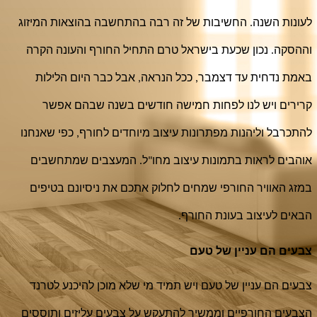
לעונות השנה. החשיבות של זה רבה בהתחשבה בהוצאות המיזוג 
וההסקה. נכון שכעת בישראל טרם התחיל החורף והעונה הקרה 
באמת נדחית עד דצמבר, ככל הנראה, אבל כבר היום הלילות 
קרירים ויש לנו לפחות חמישה חודשים בשנה שבהם אפשר 
להתכרבל וליהנות מפתרונות עיצוב מיוחדים לחורף, כפי שאנחנו 
אוהבים לראות בתמונות עיצוב מחו"ל. המעצבים שמתחשבים 
במזג האוויר החורפי שמחים לחלוק אתכם את ניסיונם בטיפים 
הבאים לעיצוב בעונת החורף.
צבעים הם עניין של טעם
צבעים הם עניין של טעם ויש תמיד מי שלא מוכן להיכנע לטרנד 
הצבעים החורפיים וממשיך להתעקש על צבעים עליזים ותוססים 