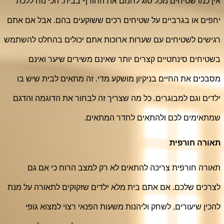
אין כמו שטיחים מכל סוג לחמם את החורף בבית. הכי נוח ללכת 
יחפים או בגרביים על שטיחים רכים ששוקעים בהם. אבל אם אתם 
רגישים לשטיחים עם שערות ארוכות אתם יכולים בהחלט להשתמש 
בשטיחים סינתטיים קצרים יותר שאינם משירים שיער ואינם 
מסבכים את החיים בניקיון מושקע מדי. זה מתאים לבית שיש בו 
ילדים וגם למבוגרים. כל מה שצריך זה לבחור את הדוגמה והדגם 
שמתאימים לכם ולהתאים לחדר המתאים.
תאורה חורפית
תאורה חורפית צריכה להתאים לא רק למצב הרוח כי אם גם 
לצרכים שלכם. אם אתם בית מלא ילדים שזקוקים לתאורה על מנת 
להכין שיעורים, לשחק וליהנות משעות הפנאי רצוי למצוא גופי 