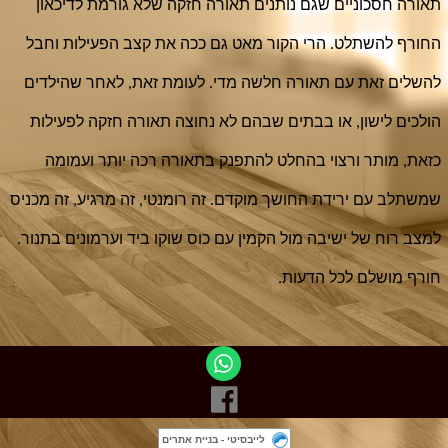
תאורה חסכוניים שגם נותנים תאורה חזקה שלא גורמת לדיכאון 
החורף להשתלט. הרי הקור מאט גם ככה את קצב הפעילות וחבל 
להשלים זאת עם תאורה חלשה מדי. לעומת זאת, לאחר שהילדים 
הולכים לישון, או בבתים שבהם לא נחוצה תאורה חזקה לפעילות 
כזאת, מותר ורצוי בהחלט להתפנק בתאורה רכה יותר ועמומה 
שמשתלב עם ירידת החושך מוקדם. זה רומנטי, זה מרגיע, זה מכניס 
למצב רוח של ישיבה מול הקמין עם כוס שוקו ביד וערמונים בתנור. 
חורף מושלם לכל הדעות.
לייבסיטי - בניית אתרים