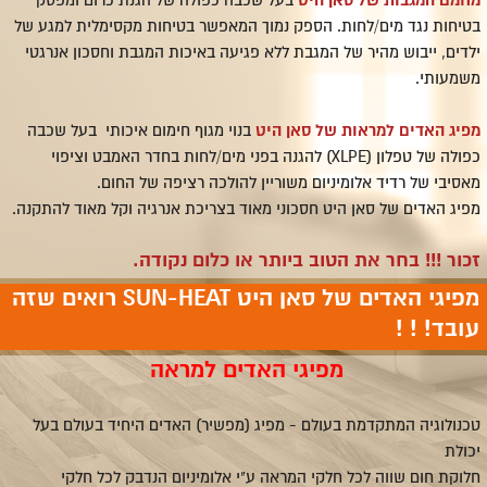
מחמם המגבות של סאן היט
בעל שכבה כפולה של הגנת כרום ומפסק
בטיחות נגד מים/לחות. הספק נמוך המאפשר בטיחות מקסימלית למגע של
ילדים, ייבוש מהיר של המגבת ללא פגיעה באיכות המגבת וחסכון אנרגטי
משמעותי.
מפיג האדים למראות של סאן היט
בנוי מגוף חימום איכותי בעל שכבה
כפולה של טפלון (
XLPE
) להגנה בפני מים/לחות בחדר האמבט וציפוי
מאסיבי של רדיד אלומיניום משוריין להולכה רציפה של החום.
מפיג האדים של סאן היט חסכוני מאוד בצריכת אנרגיה וקל מאוד להתקנה.
זכור !!! בחר את הטוב ביותר או כלום נקודה.
מפיגי האדים של סאן היט SUN-HEAT רואים שזה
עובד! ! !
מפיגי האדים למראה
טכנולוגיה המתקדמת בעולם - מפיג (מפשיר) האדים היחיד בעולם בעל
יכולת
חלוקת חום שווה לכל חלקי המראה ע"י אלומיניום הנדבק לכל חלקי